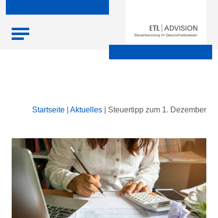
Skip
Startseite
|
Aktuelles
|
Steuertipp zum 1. Dezember
to
content