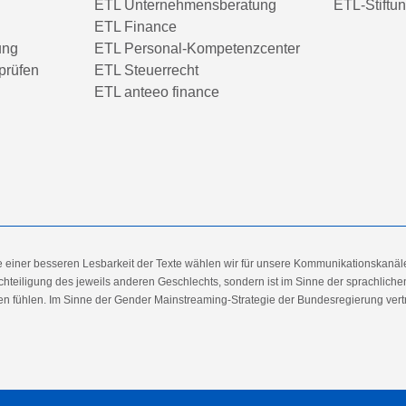
ETL Unternehmensberatung
ETL-Stiftu
ETL Finance
ung
ETL Personal-Kompetenzcenter
prüfen
ETL Steuerrecht
ETL anteeo finance
e einer besseren Lesbarkeit der Texte wählen wir für unsere Kommunikationskanäl
hteiligung des jeweils anderen Geschlechts, sondern ist im Sinne der sprachlich
 fühlen. Im Sinne der Gender Mainstreaming-Strategie der Bundesregierung vertret