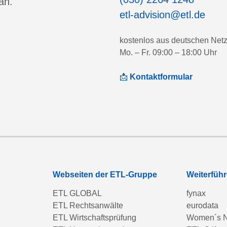
an.
etl-advision@etl.de
kostenlos aus deutschen Net
Mo. – Fr. 09:00 – 18:00 Uhr
📩
Kontaktformular
Webseiten der ETL-Gruppe
Weiterfüh
ETL GLOBAL
fynax
ETL Rechtsanwälte
eurodata
ETL Wirtschaftsprüfung
Women´s N