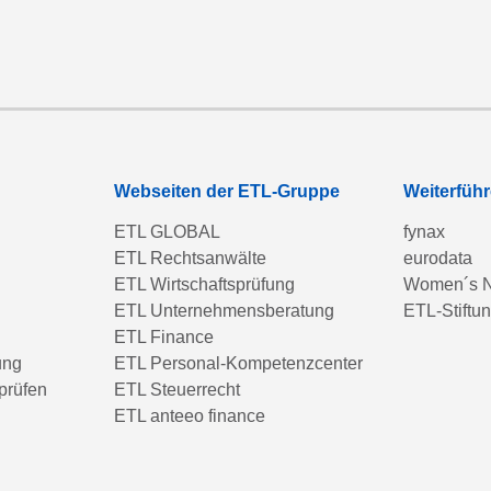
Webseiten der ETL-Gruppe
Weiterfüh
ETL GLOBAL
fynax
ETL Rechtsanwälte
eurodata
ETL Wirtschaftsprüfung
Women´s N
ETL Unternehmensberatung
ETL-Stiftu
ETL Finance
ung
ETL Personal-Kompetenzcenter
prüfen
ETL Steuerrecht
ETL anteeo finance