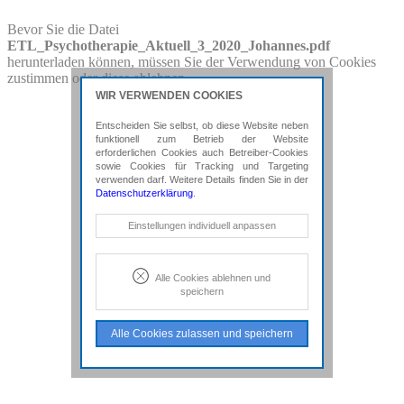
PDF-Download
Bevor Sie die Datei
ETL_Psychotherapie_Aktuell_3_2020_Johannes.pdf
Bitte besuchen Sie die Downloadseite von
herunterladen können, müssen Sie der Verwendung von Cookies
ETL_Psychotherapie_Aktuell_3_2020_Johannes.pdf
für weitere
zustimmen oder diese ablehnen.
Details.
WIR VERWENDEN COOKIES
Entscheiden Sie selbst, ob diese Website neben
funktionell zum Betrieb der Website
erforderlichen Cookies auch Betreiber-Cookies
sowie Cookies für Tracking und Targeting
verwenden darf. Weitere Details finden Sie in der
Datenschutzerklärung
.
Notwendige Cookies
Einstellungen individuell anpassen
Diese Cookies sind erforderlich, um die
grundlegende Funktionalität der Website
zu sichern.
Alle Cookies ablehnen und
speichern
Tracking- und Targeting-Cookies
Diese Cookies sind erforderlich, um
Alle Cookies zulassen und speichern
unsere Website auf Ihre Bedürfnisse hin
zu optimieren. Hierzu gehört eine
bedarfsgerechte Gestaltung und
fortlaufende Verbesserung unseres
Angebotes einschließlich der
Verknüpfung zu Social-Media-