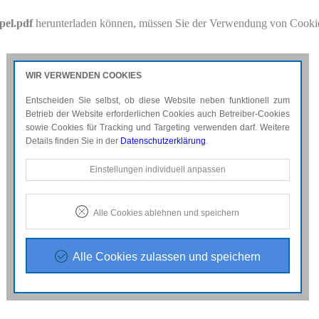
el.pdf
herunterladen können, müssen Sie der Verwendung von Cookie
2018-180313_b-doppel.pdf
für weitere Details.
WIR VERWENDEN COOKIES
Entscheiden Sie selbst, ob diese Website neben funktionell zum
Betrieb der Website erforderlichen Cookies auch Betreiber-Cookies
sowie Cookies für Tracking und Targeting verwenden darf. Weitere
Details finden Sie in der
Datenschutzerklärung
.
Notwendige Cookies
Einstellungen individuell anpassen
Diese Cookies sind erforderlich, um die grundlegende
Funktionalität der Website zu sichern.
Alle Cookies ablehnen und speichern
Tracking- und Targeting-Cookies
Diese Cookies sind erforderlich, um unsere Website auf Ihre
Bedürfnisse hin zu optimieren. Hierzu gehört eine
Alle Cookies zulassen und speichern
bedarfsgerechte Gestaltung und fortlaufende Verbesserung
unseres Angebotes einschließlich der Verknüpfung zu
Social-Media-Angeboten von z.B. Facebook, Twitter und
Google+.