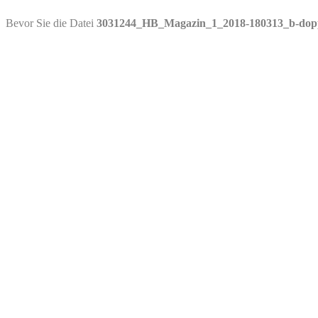
PDF-Download
Bevor Sie die Datei
3031244_HB_Magazin_1_2018-180313_b-dopp
Bitte besuchen Sie die Downloadseite von
3031244_HB_Magazin_1_