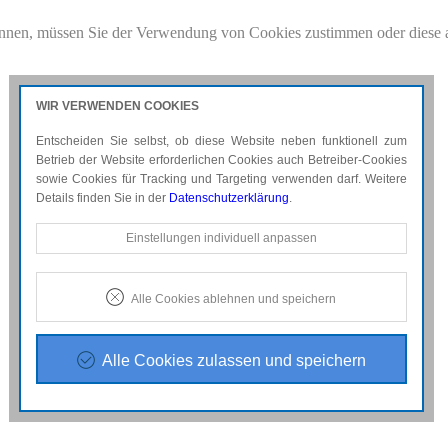
nnen, müssen Sie der Verwendung von Cookies zustimmen oder diese 
.pdf
für weitere Details.
WIR VERWENDEN COOKIES
Entscheiden Sie selbst, ob diese Website neben funktionell zum
Betrieb der Website erforderlichen Cookies auch Betreiber-Cookies
sowie Cookies für Tracking und Targeting verwenden darf. Weitere
Details finden Sie in der
Datenschutzerklärung
.
Notwendige Cookies
Einstellungen individuell anpassen
Diese Cookies sind erforderlich, um die grundlegende
Funktionalität der Website zu sichern.
Alle Cookies ablehnen und speichern
Tracking- und Targeting-Cookies
Diese Cookies sind erforderlich, um unsere Website auf Ihre
Bedürfnisse hin zu optimieren. Hierzu gehört eine
Alle Cookies zulassen und speichern
bedarfsgerechte Gestaltung und fortlaufende Verbesserung
unseres Angebotes einschließlich der Verknüpfung zu
Social-Media-Angeboten von z.B. Facebook, Twitter und
Google+.