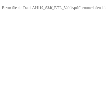
PDF-Download
Bevor Sie die Datei
AH119_S34f_ETL_Vahle.pdf
herunterladen kö
Bitte besuchen Sie die Downloadseite von
AH119_S34f_ETL_Vahle