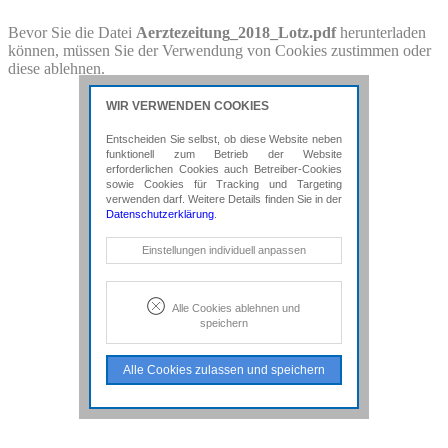
PDF-Download
Bevor Sie die Datei
Aerztezeitung_2018_Lotz.pdf
herunterladen
können, müssen Sie der Verwendung von Cookies zustimmen oder
Bitte besuchen Sie die Downloadseite von
diese ablehnen.
Aerztezeitung_2018_Lotz.pdf
für weitere Details.
WIR VERWENDEN COOKIES
Entscheiden Sie selbst, ob diese Website neben
funktionell zum Betrieb der Website
erforderlichen Cookies auch Betreiber-Cookies
sowie Cookies für Tracking und Targeting
verwenden darf. Weitere Details finden Sie in der
Datenschutzerklärung
.
Notwendige Cookies
Einstellungen individuell anpassen
Diese Cookies sind erforderlich, um die
grundlegende Funktionalität der Website
zu sichern.
Alle Cookies ablehnen und
speichern
Tracking- und Targeting-Cookies
Diese Cookies sind erforderlich, um
Alle Cookies zulassen und speichern
unsere Website auf Ihre Bedürfnisse hin
zu optimieren. Hierzu gehört eine
bedarfsgerechte Gestaltung und
fortlaufende Verbesserung unseres
Angebotes einschließlich der
Verknüpfung zu Social-Media-