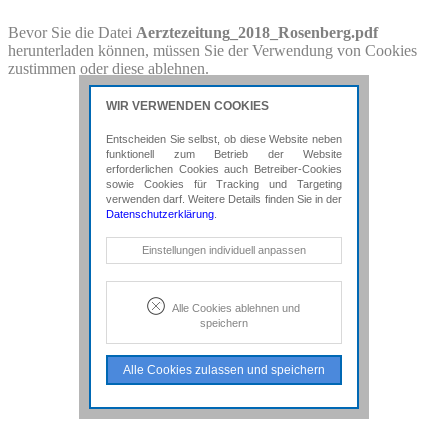
PDF-Download
Bevor Sie die Datei
Aerztezeitung_2018_Rosenberg.pdf
herunterladen können, müssen Sie der Verwendung von Cookies
Bitte besuchen Sie die Downloadseite von
zustimmen oder diese ablehnen.
Aerztezeitung_2018_Rosenberg.pdf
für weitere Details.
WIR VERWENDEN COOKIES
Entscheiden Sie selbst, ob diese Website neben
funktionell zum Betrieb der Website
erforderlichen Cookies auch Betreiber-Cookies
sowie Cookies für Tracking und Targeting
verwenden darf. Weitere Details finden Sie in der
Datenschutzerklärung
.
Notwendige Cookies
Einstellungen individuell anpassen
Diese Cookies sind erforderlich, um die
grundlegende Funktionalität der Website
zu sichern.
Alle Cookies ablehnen und
speichern
Tracking- und Targeting-Cookies
Diese Cookies sind erforderlich, um
Alle Cookies zulassen und speichern
unsere Website auf Ihre Bedürfnisse hin
zu optimieren. Hierzu gehört eine
bedarfsgerechte Gestaltung und
fortlaufende Verbesserung unseres
Angebotes einschließlich der
Verknüpfung zu Social-Media-