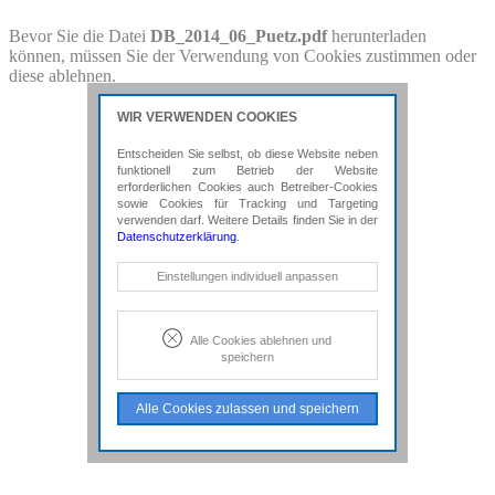
PDF-Download
Bevor Sie die Datei
DB_2014_06_Puetz.pdf
herunterladen
können, müssen Sie der Verwendung von Cookies zustimmen oder
Bitte besuchen Sie die Downloadseite von
DB_2014_06_Puetz.pdf
diese ablehnen.
für weitere Details.
WIR VERWENDEN COOKIES
Entscheiden Sie selbst, ob diese Website neben
funktionell zum Betrieb der Website
erforderlichen Cookies auch Betreiber-Cookies
sowie Cookies für Tracking und Targeting
verwenden darf. Weitere Details finden Sie in der
Datenschutzerklärung
.
Notwendige Cookies
Einstellungen individuell anpassen
Diese Cookies sind erforderlich, um die
grundlegende Funktionalität der Website
zu sichern.
Alle Cookies ablehnen und
speichern
Tracking- und Targeting-Cookies
Diese Cookies sind erforderlich, um
Alle Cookies zulassen und speichern
unsere Website auf Ihre Bedürfnisse hin
zu optimieren. Hierzu gehört eine
bedarfsgerechte Gestaltung und
fortlaufende Verbesserung unseres
Angebotes einschließlich der
Verknüpfung zu Social-Media-