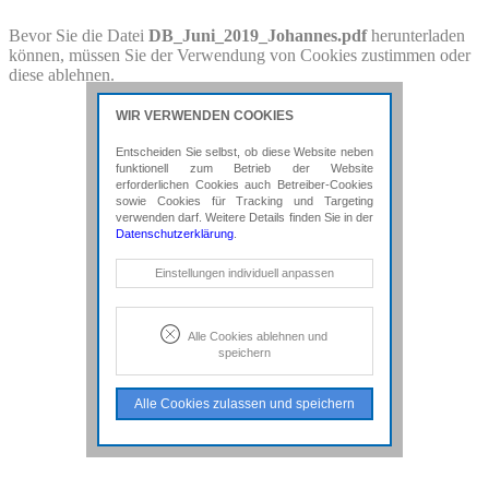
PDF-Download
Bevor Sie die Datei
DB_Juni_2019_Johannes.pdf
herunterladen
können, müssen Sie der Verwendung von Cookies zustimmen oder
Bitte besuchen Sie die Downloadseite von
diese ablehnen.
DB_Juni_2019_Johannes.pdf
für weitere Details.
WIR VERWENDEN COOKIES
Entscheiden Sie selbst, ob diese Website neben
funktionell zum Betrieb der Website
erforderlichen Cookies auch Betreiber-Cookies
sowie Cookies für Tracking und Targeting
verwenden darf. Weitere Details finden Sie in der
Datenschutzerklärung
.
Notwendige Cookies
Einstellungen individuell anpassen
Diese Cookies sind erforderlich, um die
grundlegende Funktionalität der Website
zu sichern.
Alle Cookies ablehnen und
speichern
Tracking- und Targeting-Cookies
Diese Cookies sind erforderlich, um
Alle Cookies zulassen und speichern
unsere Website auf Ihre Bedürfnisse hin
zu optimieren. Hierzu gehört eine
bedarfsgerechte Gestaltung und
fortlaufende Verbesserung unseres
Angebotes einschließlich der
Verknüpfung zu Social-Media-