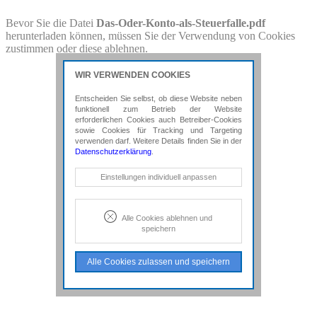
PDF-Download
Bevor Sie die Datei
Das-Oder-Konto-als-Steuerfalle.pdf
herunterladen können, müssen Sie der Verwendung von Cookies
Bitte besuchen Sie die Downloadseite von
Das-Oder-Konto-als-
zustimmen oder diese ablehnen.
Steuerfalle.pdf
für weitere Details.
WIR VERWENDEN COOKIES
Entscheiden Sie selbst, ob diese Website neben
funktionell zum Betrieb der Website
erforderlichen Cookies auch Betreiber-Cookies
sowie Cookies für Tracking und Targeting
verwenden darf. Weitere Details finden Sie in der
Datenschutzerklärung
.
Notwendige Cookies
Einstellungen individuell anpassen
Diese Cookies sind erforderlich, um die
grundlegende Funktionalität der Website
zu sichern.
Alle Cookies ablehnen und
speichern
Tracking- und Targeting-Cookies
Diese Cookies sind erforderlich, um
Alle Cookies zulassen und speichern
unsere Website auf Ihre Bedürfnisse hin
zu optimieren. Hierzu gehört eine
bedarfsgerechte Gestaltung und
fortlaufende Verbesserung unseres
Angebotes einschließlich der
Verknüpfung zu Social-Media-