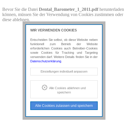
PDF-Download
Bevor Sie die Datei
Dental_Barometer_1_2011.pdf
herunterladen
können, müssen Sie der Verwendung von Cookies zustimmen oder
Bitte besuchen Sie die Downloadseite von
diese ablehnen.
Dental_Barometer_1_2011.pdf
für weitere Details.
WIR VERWENDEN COOKIES
Entscheiden Sie selbst, ob diese Website neben
funktionell zum Betrieb der Website
erforderlichen Cookies auch Betreiber-Cookies
sowie Cookies für Tracking und Targeting
verwenden darf. Weitere Details finden Sie in der
Datenschutzerklärung
.
Notwendige Cookies
Einstellungen individuell anpassen
Diese Cookies sind erforderlich, um die
grundlegende Funktionalität der Website
zu sichern.
Alle Cookies ablehnen und
speichern
Tracking- und Targeting-Cookies
Diese Cookies sind erforderlich, um
Alle Cookies zulassen und speichern
unsere Website auf Ihre Bedürfnisse hin
zu optimieren. Hierzu gehört eine
bedarfsgerechte Gestaltung und
fortlaufende Verbesserung unseres
Angebotes einschließlich der
Verknüpfung zu Social-Media-