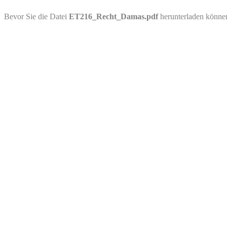
PDF-Download
Bevor Sie die Datei
ET216_Recht_Damas.pdf
herunterladen könne
Bitte besuchen Sie die Downloadseite von
ET216_Recht_Damas.pd