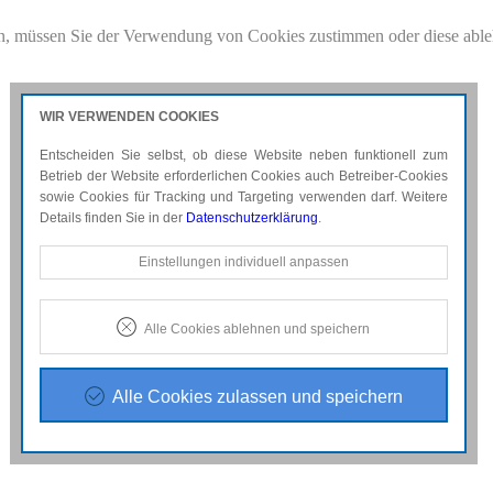
n, müssen Sie der Verwendung von Cookies zustimmen oder diese able
f
für weitere Details.
WIR VERWENDEN COOKIES
Entscheiden Sie selbst, ob diese Website neben funktionell zum
Betrieb der Website erforderlichen Cookies auch Betreiber-Cookies
sowie Cookies für Tracking und Targeting verwenden darf. Weitere
Details finden Sie in der
Datenschutzerklärung
.
Notwendige Cookies
Einstellungen individuell anpassen
Diese Cookies sind erforderlich, um die grundlegende
Funktionalität der Website zu sichern.
Alle Cookies ablehnen und speichern
Tracking- und Targeting-Cookies
Diese Cookies sind erforderlich, um unsere Website auf Ihre
Bedürfnisse hin zu optimieren. Hierzu gehört eine
Alle Cookies zulassen und speichern
bedarfsgerechte Gestaltung und fortlaufende Verbesserung
unseres Angebotes einschließlich der Verknüpfung zu
Social-Media-Angeboten von z.B. Facebook, Twitter und
Google+.