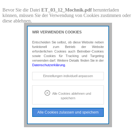
PDF-Download
Bevor Sie die Datei
ET_03_12_Mochnik.pdf
herunterladen
können, müssen Sie der Verwendung von Cookies zustimmen oder
Bitte besuchen Sie die Downloadseite von
diese ablehnen.
ET_03_12_Mochnik.pdf
für weitere Details.
WIR VERWENDEN COOKIES
Entscheiden Sie selbst, ob diese Website neben
funktionell zum Betrieb der Website
erforderlichen Cookies auch Betreiber-Cookies
sowie Cookies für Tracking und Targeting
verwenden darf. Weitere Details finden Sie in der
Datenschutzerklärung
.
Notwendige Cookies
Einstellungen individuell anpassen
Diese Cookies sind erforderlich, um die
grundlegende Funktionalität der Website
zu sichern.
Alle Cookies ablehnen und
speichern
Tracking- und Targeting-Cookies
Diese Cookies sind erforderlich, um
Alle Cookies zulassen und speichern
unsere Website auf Ihre Bedürfnisse hin
zu optimieren. Hierzu gehört eine
bedarfsgerechte Gestaltung und
fortlaufende Verbesserung unseres
Angebotes einschließlich der
Verknüpfung zu Social-Media-