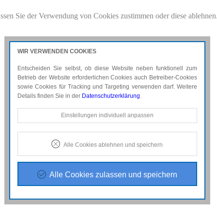
ssen Sie der Verwendung von Cookies zustimmen oder diese ablehnen
weitere Details.
WIR VERWENDEN COOKIES
Entscheiden Sie selbst, ob diese Website neben funktionell zum
Betrieb der Website erforderlichen Cookies auch Betreiber-Cookies
sowie Cookies für Tracking und Targeting verwenden darf. Weitere
Details finden Sie in der
Datenschutzerklärung
.
Notwendige Cookies
Einstellungen individuell anpassen
Diese Cookies sind erforderlich, um die grundlegende
Funktionalität der Website zu sichern.
Alle Cookies ablehnen und speichern
Tracking- und Targeting-Cookies
Diese Cookies sind erforderlich, um unsere Website auf Ihre
Bedürfnisse hin zu optimieren. Hierzu gehört eine
Alle Cookies zulassen und speichern
bedarfsgerechte Gestaltung und fortlaufende Verbesserung
unseres Angebotes einschließlich der Verknüpfung zu
Social-Media-Angeboten von z.B. Facebook, Twitter und
Google+.