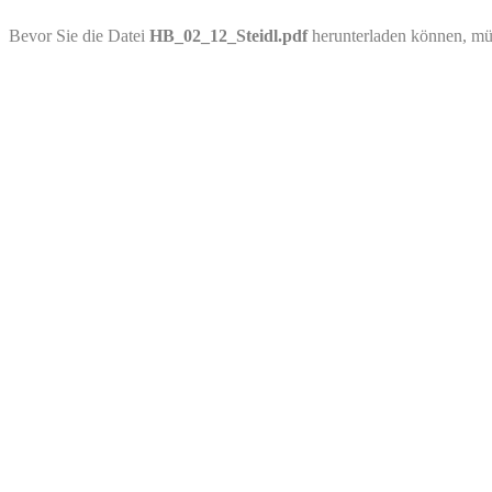
PDF-Download
Bevor Sie die Datei
HB_02_12_Steidl.pdf
herunterladen können, mü
Bitte besuchen Sie die Downloadseite von
HB_02_12_Steidl.pdf
für 