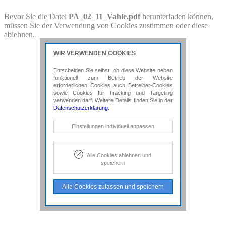
PDF-Download
Bevor Sie die Datei
PA_02_11_Vahle.pdf
herunterladen können,
müssen Sie der Verwendung von Cookies zustimmen oder diese
Bitte besuchen Sie die Downloadseite von
PA_02_11_Vahle.pdf
ablehnen.
für weitere Details.
WIR VERWENDEN COOKIES
Entscheiden Sie selbst, ob diese Website neben
funktionell zum Betrieb der Website
erforderlichen Cookies auch Betreiber-Cookies
sowie Cookies für Tracking und Targeting
verwenden darf. Weitere Details finden Sie in der
Datenschutzerklärung
.
Notwendige Cookies
Einstellungen individuell anpassen
Diese Cookies sind erforderlich, um die
grundlegende Funktionalität der Website
zu sichern.
Alle Cookies ablehnen und
speichern
Tracking- und Targeting-Cookies
Diese Cookies sind erforderlich, um
Alle Cookies zulassen und speichern
unsere Website auf Ihre Bedürfnisse hin
zu optimieren. Hierzu gehört eine
bedarfsgerechte Gestaltung und
fortlaufende Verbesserung unseres
Angebotes einschließlich der
Verknüpfung zu Social-Media-