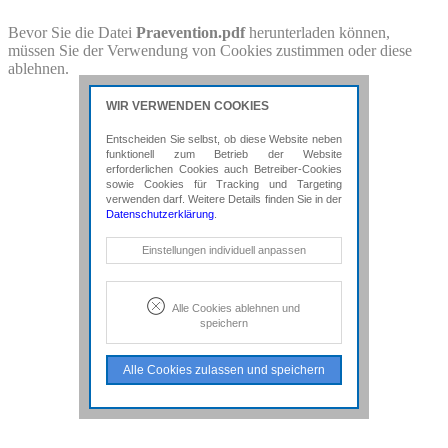
PDF-Download
Bevor Sie die Datei
Praevention.pdf
herunterladen können,
müssen Sie der Verwendung von Cookies zustimmen oder diese
Bitte besuchen Sie die Downloadseite von
Praevention.pdf
für
ablehnen.
weitere Details.
WIR VERWENDEN COOKIES
Entscheiden Sie selbst, ob diese Website neben
funktionell zum Betrieb der Website
erforderlichen Cookies auch Betreiber-Cookies
sowie Cookies für Tracking und Targeting
verwenden darf. Weitere Details finden Sie in der
Datenschutzerklärung
.
Notwendige Cookies
Einstellungen individuell anpassen
Diese Cookies sind erforderlich, um die
grundlegende Funktionalität der Website
zu sichern.
Alle Cookies ablehnen und
speichern
Tracking- und Targeting-Cookies
Diese Cookies sind erforderlich, um
Alle Cookies zulassen und speichern
unsere Website auf Ihre Bedürfnisse hin
zu optimieren. Hierzu gehört eine
bedarfsgerechte Gestaltung und
fortlaufende Verbesserung unseres
Angebotes einschließlich der
Verknüpfung zu Social-Media-