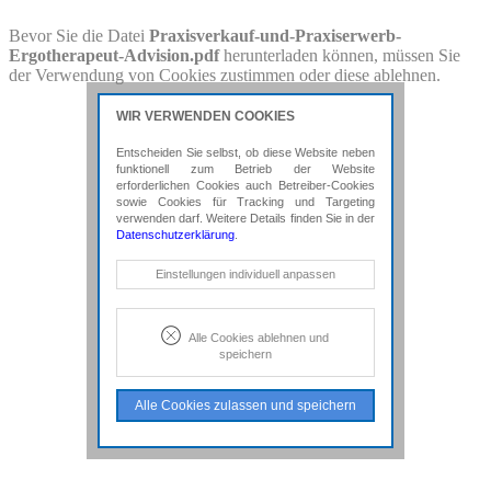
PDF-Download
Bevor Sie die Datei
Praxisverkauf-und-Praxiserwerb-
Ergotherapeut-Advision.pdf
herunterladen können, müssen Sie
Bitte besuchen Sie die Downloadseite von
Praxisverkauf-und-
der Verwendung von Cookies zustimmen oder diese ablehnen.
Praxiserwerb-Ergotherapeut-Advision.pdf
für weitere Details.
WIR VERWENDEN COOKIES
Entscheiden Sie selbst, ob diese Website neben
funktionell zum Betrieb der Website
erforderlichen Cookies auch Betreiber-Cookies
sowie Cookies für Tracking und Targeting
verwenden darf. Weitere Details finden Sie in der
Datenschutzerklärung
.
Notwendige Cookies
Einstellungen individuell anpassen
Diese Cookies sind erforderlich, um die
grundlegende Funktionalität der Website
zu sichern.
Alle Cookies ablehnen und
speichern
Tracking- und Targeting-Cookies
Diese Cookies sind erforderlich, um
Alle Cookies zulassen und speichern
unsere Website auf Ihre Bedürfnisse hin
zu optimieren. Hierzu gehört eine
bedarfsgerechte Gestaltung und
fortlaufende Verbesserung unseres
Angebotes einschließlich der
Verknüpfung zu Social-Media-