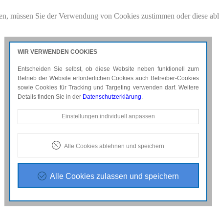
en, müssen Sie der Verwendung von Cookies zustimmen oder diese ab
df
für weitere Details.
WIR VERWENDEN COOKIES
Entscheiden Sie selbst, ob diese Website neben funktionell zum
Betrieb der Website erforderlichen Cookies auch Betreiber-Cookies
sowie Cookies für Tracking und Targeting verwenden darf. Weitere
Details finden Sie in der
Datenschutzerklärung
.
Notwendige Cookies
Einstellungen individuell anpassen
Diese Cookies sind erforderlich, um die grundlegende
Funktionalität der Website zu sichern.
Alle Cookies ablehnen und speichern
Tracking- und Targeting-Cookies
Diese Cookies sind erforderlich, um unsere Website auf Ihre
Bedürfnisse hin zu optimieren. Hierzu gehört eine
Alle Cookies zulassen und speichern
bedarfsgerechte Gestaltung und fortlaufende Verbesserung
unseres Angebotes einschließlich der Verknüpfung zu
Social-Media-Angeboten von z.B. Facebook, Twitter und
Google+.