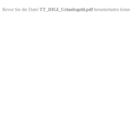
PDF-Download
Bevor Sie die Datei
TT_DIGI_Urlaubsgeld.pdf
herunterladen könn
Bitte besuchen Sie die Downloadseite von
TT_DIGI_Urlaubsgeld.p