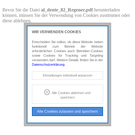
PDF-Download
Bevor Sie die Datei
al_dente_82_Regener.pdf
herunterladen
können, müssen Sie der Verwendung von Cookies zustimmen oder
Bitte besuchen Sie die Downloadseite von
diese ablehnen.
al_dente_82_Regener.pdf
für weitere Details.
WIR VERWENDEN COOKIES
Entscheiden Sie selbst, ob diese Website neben
funktionell zum Betrieb der Website
erforderlichen Cookies auch Betreiber-Cookies
sowie Cookies für Tracking und Targeting
verwenden darf. Weitere Details finden Sie in der
Datenschutzerklärung
.
Notwendige Cookies
Einstellungen individuell anpassen
Diese Cookies sind erforderlich, um die
grundlegende Funktionalität der Website
zu sichern.
Alle Cookies ablehnen und
speichern
Tracking- und Targeting-Cookies
Diese Cookies sind erforderlich, um
Alle Cookies zulassen und speichern
unsere Website auf Ihre Bedürfnisse hin
zu optimieren. Hierzu gehört eine
bedarfsgerechte Gestaltung und
fortlaufende Verbesserung unseres
Angebotes einschließlich der
Verknüpfung zu Social-Media-