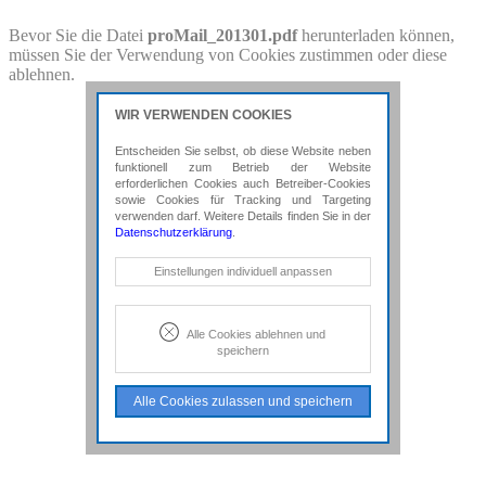
PDF-Download
Bevor Sie die Datei
proMail_201301.pdf
herunterladen können,
müssen Sie der Verwendung von Cookies zustimmen oder diese
Bitte besuchen Sie die Downloadseite von
proMail_201301.pdf
für
ablehnen.
weitere Details.
WIR VERWENDEN COOKIES
Entscheiden Sie selbst, ob diese Website neben
funktionell zum Betrieb der Website
erforderlichen Cookies auch Betreiber-Cookies
sowie Cookies für Tracking und Targeting
verwenden darf. Weitere Details finden Sie in der
Datenschutzerklärung
.
Notwendige Cookies
Einstellungen individuell anpassen
Diese Cookies sind erforderlich, um die
grundlegende Funktionalität der Website
zu sichern.
Alle Cookies ablehnen und
speichern
Tracking- und Targeting-Cookies
Diese Cookies sind erforderlich, um
Alle Cookies zulassen und speichern
unsere Website auf Ihre Bedürfnisse hin
zu optimieren. Hierzu gehört eine
bedarfsgerechte Gestaltung und
fortlaufende Verbesserung unseres
Angebotes einschließlich der
Verknüpfung zu Social-Media-