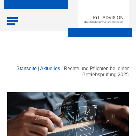
Skip
Startseite
|
Aktuelles
|
Rechte und Pflichten bei einer
to
Betriebsprüfung 2025
content