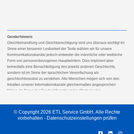
Genderhinweis
Gleichbehandlung und Gleichberechtigung sind uns überaus wichtig! Im
Sinne einer besseren Lesbarkeit der Texte wählen wir für unsere
Kommunikationskanäle jedoch entweder die männliche oder weibliche
Form von personenbezogenen Hauptwörtern. Dies impliziert aber
keinesfalls eine Benachteiligung des jeweils anderen Geschlechts,
sondern ist im Sinne der sprachlichen Vereinfachung als
geschlechtsneutral zu verstehen. Alle Menschen mögen sich von den
Inhalten unserer Informationskanäle gleichermaßen angesprochen
fühlen. Im Sinne der Gender Mainstreaming-Strategie der
Bundesregierung vertreten wir ausdrücklich eine Politik der
gleichstellungssensiblen Informationsvermittlung.
© Copyright 2026 ETL Service GmbH. Alle Rechte
vorbehalten -
Datenschutzeinstellungen prüfen