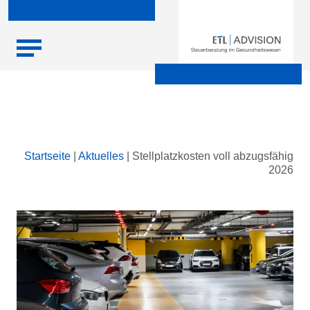
Skip
Startseite
|
Aktuelles
|
Stellplatzkosten voll abzugsfähig
to
2026
content