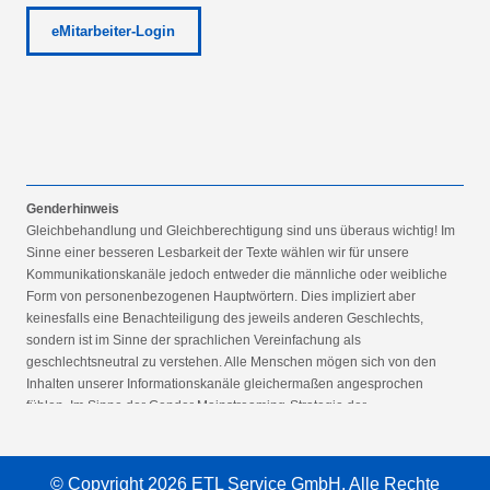
eMitarbeiter-Login
Genderhinweis
Gleichbehandlung und Gleichberechtigung sind uns überaus wichtig! Im
Sinne einer besseren Lesbarkeit der Texte wählen wir für unsere
Kommunikationskanäle jedoch entweder die männliche oder weibliche
Form von personenbezogenen Hauptwörtern. Dies impliziert aber
keinesfalls eine Benachteiligung des jeweils anderen Geschlechts,
sondern ist im Sinne der sprachlichen Vereinfachung als
geschlechtsneutral zu verstehen. Alle Menschen mögen sich von den
Inhalten unserer Informationskanäle gleichermaßen angesprochen
fühlen. Im Sinne der Gender Mainstreaming-Strategie der
Bundesregierung vertreten wir ausdrücklich eine Politik der
gleichstellungssensiblen Informationsvermittlung.
© Copyright 2026 ETL Service GmbH. Alle Rechte