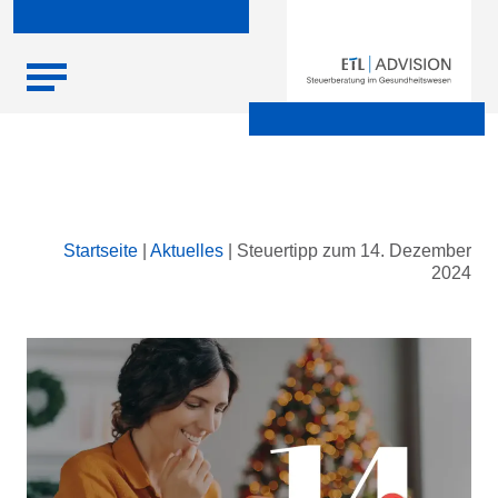
Skip
Startseite
|
Aktuelles
|
Steuertipp zum 14. Dezember
to
2024
content