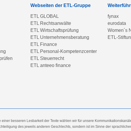
Webseiten der ETL-Gruppe
Weiterfüh
ETL GLOBAL
fynax
ETL Rechtsanwälte
eurodata
ETL Wirtschaftsprüfung
Women´s N
ETL Unternehmensberatung
ETL-Stiftu
ETL Finance
ung
ETL Personal-Kompetenzcenter
prüfen
ETL Steuerrecht
ETL anteeo finance
e einer besseren Lesbarkeit der Texte wählen wir für unsere Kommunikationskanäl
hteiligung des jeweils anderen Geschlechts, sondern ist im Sinne der sprachlich