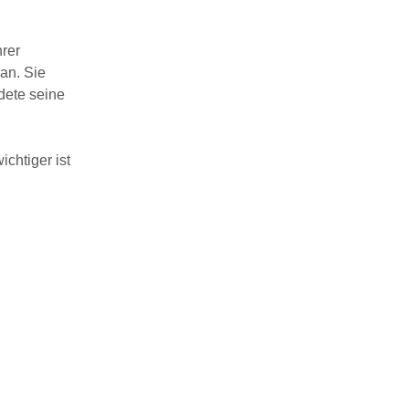
hrer
an. Sie
dete seine
chtiger ist