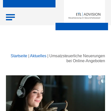
Skip
Startseite
|
Aktuelles
|
Umsatzsteuerliche Neuerungen
to
bei Online-Angeboten
content