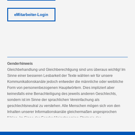
eMitarbeiter-Login
Genderhinweis
Gleichbehandlung und Gleichberechtigung sind uns überaus wichtig! Im
Sinne einer besseren Lesbarkeit der Texte wählen wir für unsere
Kommunikationskanäle jedoch entweder die männliche oder weibliche
Form von personenbezogenen Hauptwörtern. Dies impliziert aber
keinesfalls eine Benachteiligung des jeweils anderen Geschlechts,
sondern ist im Sinne der sprachlichen Vereinfachung als
geschlechtsneutral zu verstehen. Alle Menschen mögen sich von den
Inhalten unserer Informationskanäle gleichermaßen angesprochen
fühlen. Im Sinne der Gender Mainstreaming-Strategie der
Bundesregierung vertreten wir ausdrücklich eine Politik der
gleichstellungssensiblen Informationsvermittlung.