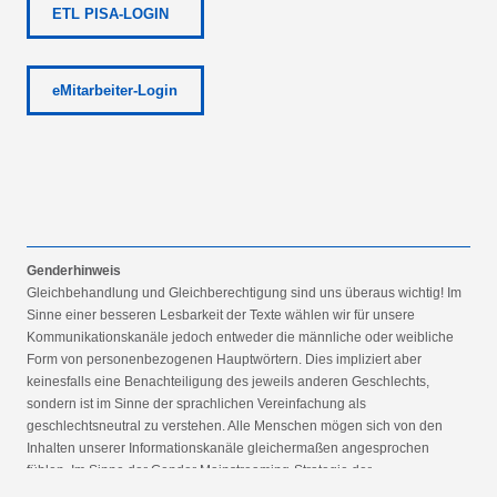
ETL PISA-LOGIN
eMitarbeiter-Login
Genderhinweis
Gleichbehandlung und Gleichberechtigung sind uns überaus wichtig! Im
Sinne einer besseren Lesbarkeit der Texte wählen wir für unsere
Kommunikationskanäle jedoch entweder die männliche oder weibliche
Form von personenbezogenen Hauptwörtern. Dies impliziert aber
keinesfalls eine Benachteiligung des jeweils anderen Geschlechts,
sondern ist im Sinne der sprachlichen Vereinfachung als
geschlechtsneutral zu verstehen. Alle Menschen mögen sich von den
Inhalten unserer Informationskanäle gleichermaßen angesprochen
fühlen. Im Sinne der Gender Mainstreaming-Strategie der
Bundesregierung vertreten wir ausdrücklich eine Politik der