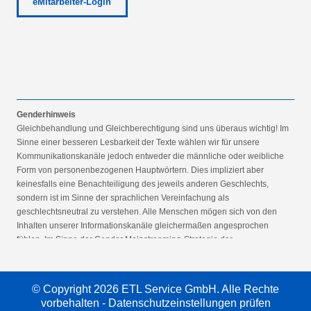
eMitarbeiter-Login
Genderhinweis
Gleichbehandlung und Gleichberechtigung sind uns überaus wichtig! Im
Sinne einer besseren Lesbarkeit der Texte wählen wir für unsere
Kommunikationskanäle jedoch entweder die männliche oder weibliche
Form von personenbezogenen Hauptwörtern. Dies impliziert aber
keinesfalls eine Benachteiligung des jeweils anderen Geschlechts,
sondern ist im Sinne der sprachlichen Vereinfachung als
geschlechtsneutral zu verstehen. Alle Menschen mögen sich von den
Inhalten unserer Informationskanäle gleichermaßen angesprochen
fühlen. Im Sinne der Gender Mainstreaming-Strategie der
Bundesregierung vertreten wir ausdrücklich eine Politik der
gleichstellungssensiblen Informationsvermittlung.
© Copyright 2026 ETL Service GmbH. Alle Rechte
vorbehalten -
Datenschutzeinstellungen prüfen