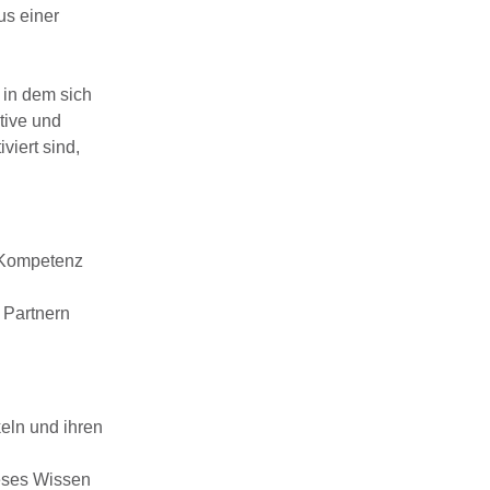
us einer
, in dem sich
ative und
viert sind,
d Kompetenz
 Partnern
eln und ihren
ieses Wissen