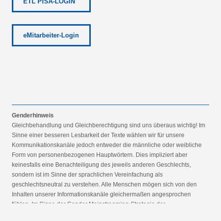
ETL PISA-LOGIN
eMitarbeiter-Login
Genderhinweis
Gleichbehandlung und Gleichberechtigung sind uns überaus wichtig! Im
Sinne einer besseren Lesbarkeit der Texte wählen wir für unsere
Kommunikationskanäle jedoch entweder die männliche oder weibliche
Form von personenbezogenen Hauptwörtern. Dies impliziert aber
keinesfalls eine Benachteiligung des jeweils anderen Geschlechts,
sondern ist im Sinne der sprachlichen Vereinfachung als
geschlechtsneutral zu verstehen. Alle Menschen mögen sich von den
Inhalten unserer Informationskanäle gleichermaßen angesprochen
fühlen. Im Sinne der Gender Mainstreaming-Strategie der
Bundesregierung vertreten wir ausdrücklich eine Politik der