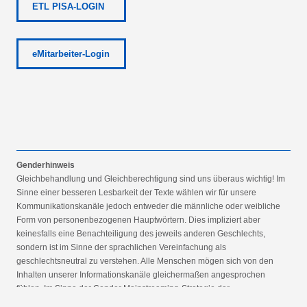
ETL PISA-LOGIN
eMitarbeiter-Login
Genderhinweis
Gleichbehandlung und Gleichberechtigung sind uns überaus wichtig! Im
Sinne einer besseren Lesbarkeit der Texte wählen wir für unsere
Kommunikationskanäle jedoch entweder die männliche oder weibliche
Form von personenbezogenen Hauptwörtern. Dies impliziert aber
keinesfalls eine Benachteiligung des jeweils anderen Geschlechts,
sondern ist im Sinne der sprachlichen Vereinfachung als
geschlechtsneutral zu verstehen. Alle Menschen mögen sich von den
Inhalten unserer Informationskanäle gleichermaßen angesprochen
fühlen. Im Sinne der Gender Mainstreaming-Strategie der
Bundesregierung vertreten wir ausdrücklich eine Politik der