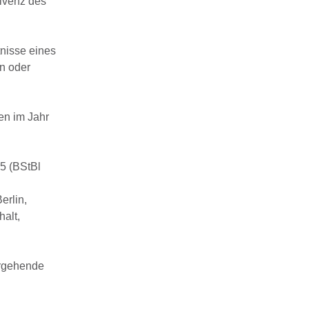
olvenz des
tnisse eines
n oder
en im Jahr
5 (BStBl
erlin,
alt,
ergehende