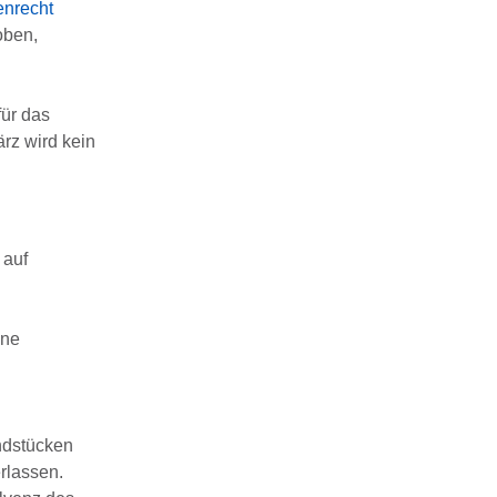
enrecht
oben,
für das
rz wird kein
 auf
ine
ndstücken
rlassen.