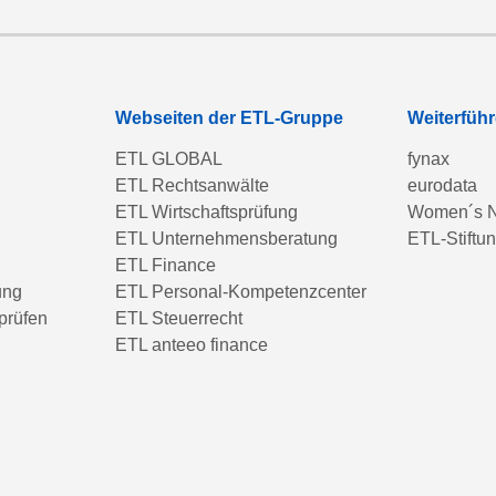
Webseiten der ETL-Gruppe
Weiterfüh
ETL GLOBAL
fynax
ETL Rechtsanwälte
eurodata
ETL Wirtschaftsprüfung
Women´s N
ETL Unternehmensberatung
ETL-Stiftu
ETL Finance
ung
ETL Personal-Kompetenzcenter
prüfen
ETL Steuerrecht
ETL anteeo finance