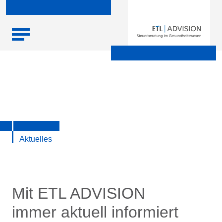
Skip
Startseite
|
Aktuelle Infos zu Steuern, Recht, Wirtschaft und
to
Finanzen
content
Aktuelles
Mit ETL ADVISION
immer aktuell informiert