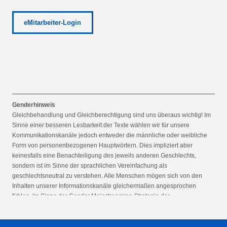
eMitarbeiter-Login
Genderhinweis
Gleichbehandlung und Gleichberechtigung sind uns überaus wichtig! Im
Sinne einer besseren Lesbarkeit der Texte wählen wir für unsere
Kommunikationskanäle jedoch entweder die männliche oder weibliche
Form von personenbezogenen Hauptwörtern. Dies impliziert aber
keinesfalls eine Benachteiligung des jeweils anderen Geschlechts,
sondern ist im Sinne der sprachlichen Vereinfachung als
geschlechtsneutral zu verstehen. Alle Menschen mögen sich von den
Inhalten unserer Informationskanäle gleichermaßen angesprochen
fühlen. Im Sinne der Gender Mainstreaming-Strategie der
Bundesregierung vertreten wir ausdrücklich eine Politik der
gleichstellungssensiblen Informationsvermittlung.