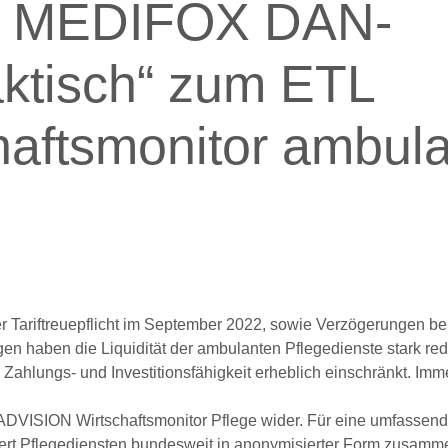
m MEDIFOX DAN-
ktisch“ zum ETL
aftsmonitor ambul
r Tariftreuepflicht im September 2022, sowie Verzögerungen be
n haben die Liquidität der ambulanten Pflegedienste stark redu
e Zahlungs- und Investitionsfähigkeit erheblich einschränkt. Im
ADVISION Wirtschaftsmonitor Pflege wider. Für eine umfassen
ert Pflegediensten bundesweit in anonymisierter Form zusam