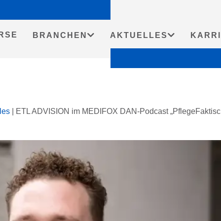
RSE
BRANCHEN
AKTUELLES
KARR
les
|
ETL ADVISION im MEDIFOX DAN-Podcast „PflegeFaktisch“