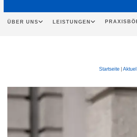
PRAXISBÖ
ÜBER UNS
LEISTUNGEN
Skip
Startseite
|
Aktuel
to
content