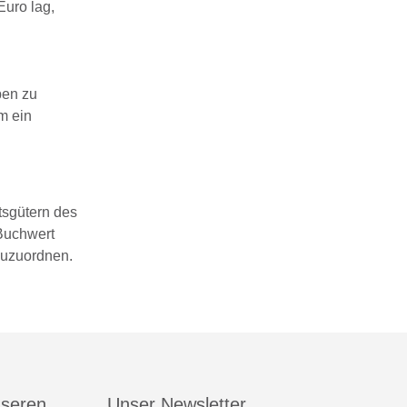
Euro lag,
ben zu
m ein
tsgütern des
 Buchwert
 zuzuordnen.
nseren
Unser Newsletter