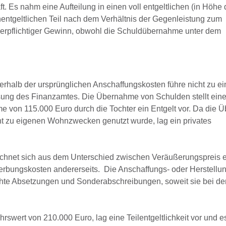
 Es nahm eine Aufteilung in einen voll entgeltlichen (in Höhe 
ntgeltlichen Teil nach dem Verhältnis der Gegenleistung zum
uerpflichtiger Gewinn, obwohl die Schuldübernahme unter dem
erhalb der ursprünglichen Anschaffungskosten führe nicht zu e
ssung des Finanzamtes. Die Übernahme von Schulden stellt eine 
e von 115.000 Euro durch die Tochter ein Entgelt vor. Da die 
ht zu eigenen Wohnzwecken genutzt wurde, lag ein privates
chnet sich aus dem Unterschied zwischen Veräußerungspreis e
rbungskosten andererseits. Die Anschaffungs- oder Herstellu
hte Absetzungen und Sonderabschreibungen, soweit sie bei der
rswert von 210.000 Euro, lag eine Teilentgeltlichkeit vor und e