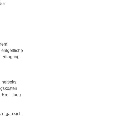
der
inem
entgeltliche
Übertragung
inerseits
ngskosten
 Ermittlung
s ergab sich