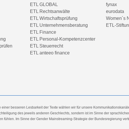
ETL GLOBAL
fynax
ETL Rechtsanwälte
eurodata
ETL Wirtschaftsprüfung
Women´s N
ETL Unternehmensberatung
ETL-Stiftu
ETL Finance
ung
ETL Personal-Kompetenzcenter
prüfen
ETL Steuerrecht
ETL anteeo finance
e einer besseren Lesbarkeit der Texte wählen wir für unsere Kommunikationskanäl
hteiligung des jeweils anderen Geschlechts, sondern ist im Sinne der sprachlich
 fühlen. Im Sinne der Gender Mainstreaming-Strategie der Bundesregierung vertret