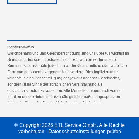
Genderhinweis
Gleichbehandlung und Gleichberechtigung sind uns überaus wichtig! Im
Sinne einer besseren Lesbarkeit der Texte wählen wir für unsere
Kommunikationskanäle jedoch entweder die männliche oder weibliche
Form von personenbezogenen Hauptwörtern. Dies impliziert aber
keinesfalls eine Benachteiligung des jeweils anderen Geschlechts,
sondern ist im Sinne der sprachlichen Vereinfachung als
geschlechtsneutral zu verstehen. Alle Menschen mögen sich von den
Inhalten unserer Informationskanäle gleichermaßen angesprochen
fühlen. Im Sinne der Gender Mainstreaming-Strategie der
Bundesregierung vertreten wir ausdrücklich eine Politik der
gleichstellungssensiblen Informationsvermittlung.
© Copyright 2026 ETL Service GmbH. Alle Rechte
vorbehalten -
Datenschutzeinstellungen prüfen