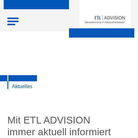
Skip
Startseite
|
Aktuelle Infos zu Steuern, Recht, Wirtschaft und
to
Finanzen
content
Aktuelles
Mit ETL ADVISION
immer aktuell informiert