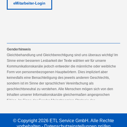
eMitarbeiter-Login
Genderhinweis
Gleichbehandlung und Gleichberechtigung sind uns überaus wichtig! Im
Sinne einer besseren Lesbarkeit der Texte wählen wir für unsere
Kommunikationskanäle jedoch entweder die männliche oder weibliche
Form von personenbezogenen Hauptwörtern. Dies impliziert aber
keinesfalls eine Benachteiligung des jeweils anderen Geschlechts,
sondern ist im Sinne der sprachlichen Vereinfachung als
geschlechtsneutral zu verstehen. Alle Menschen mögen sich von den
Inhalten unserer Informationskanäle gleichermaßen angesprochen
fühlen. Im Sinne der Gender Mainstreaming-Strategie der
Bundesregierung vertreten wir ausdrücklich eine Politik der
gleichstellungssensiblen Informationsvermittlung.
© Copyright 2026 ETL Service GmbH. Alle Rechte
vorbehalten -
Datenschutzeinstellungen prüfen