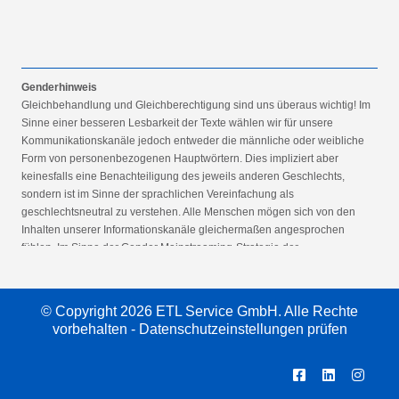
Genderhinweis
Gleichbehandlung und Gleichberechtigung sind uns überaus wichtig! Im
Sinne einer besseren Lesbarkeit der Texte wählen wir für unsere
Kommunikationskanäle jedoch entweder die männliche oder weibliche
Form von personenbezogenen Hauptwörtern. Dies impliziert aber
keinesfalls eine Benachteiligung des jeweils anderen Geschlechts,
sondern ist im Sinne der sprachlichen Vereinfachung als
geschlechtsneutral zu verstehen. Alle Menschen mögen sich von den
Inhalten unserer Informationskanäle gleichermaßen angesprochen
fühlen. Im Sinne der Gender Mainstreaming-Strategie der
Bundesregierung vertreten wir ausdrücklich eine Politik der
gleichstellungssensiblen Informationsvermittlung.
© Copyright 2026 ETL Service GmbH. Alle Rechte
vorbehalten -
Datenschutzeinstellungen prüfen