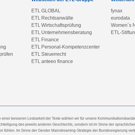
ETL GLOBAL
fynax
ETL Rechtsanwälte
eurodata
ETL Wirtschaftsprüfung
Women´s N
ETL Unternehmensberatung
ETL-Stiftu
ETL Finance
ung
ETL Personal-Kompetenzcenter
prüfen
ETL Steuerrecht
ETL anteeo finance
e einer besseren Lesbarkeit der Texte wählen wir für unsere Kommunikationskanäl
hteiligung des jeweils anderen Geschlechts, sondern ist im Sinne der sprachlich
 fühlen. Im Sinne der Gender Mainstreaming-Strategie der Bundesregierung vertret