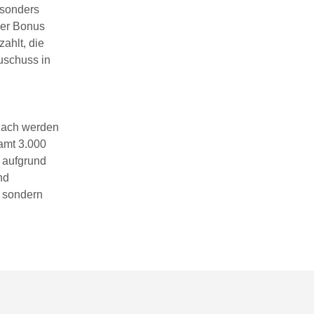
esonders
Der Bonus
ahlt, die
uschuss in
anach werden
amt 3.000
 aufgrund
nd
, sondern