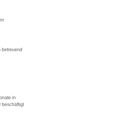
en
n betreuend
onate in
 beschäftigt