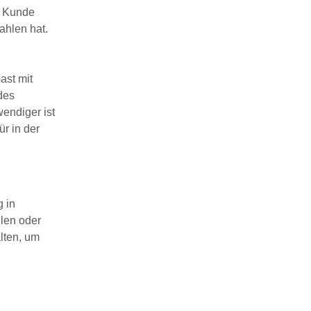
r Kunde
ahlen hat.
ast mit
des
endiger ist
ür in der
g in
llen oder
lten, um