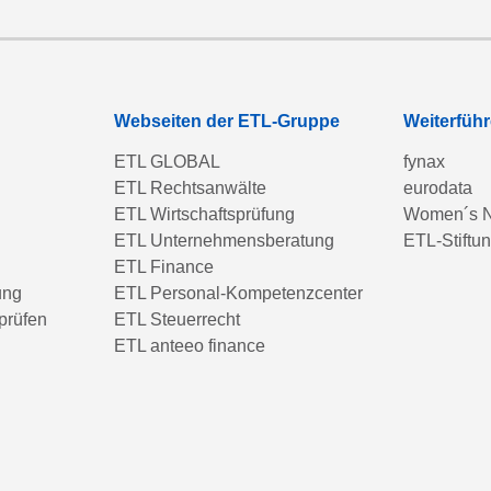
Webseiten der ETL-Gruppe
Weiterfüh
ETL GLOBAL
fynax
ETL Rechtsanwälte
eurodata
ETL Wirtschaftsprüfung
Women´s N
ETL Unternehmensberatung
ETL-Stiftu
ETL Finance
ung
ETL Personal-Kompetenzcenter
prüfen
ETL Steuerrecht
ETL anteeo finance