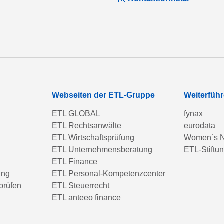
Webseiten der ETL-Gruppe
Weiterfüh
ETL GLOBAL
fynax
ETL Rechtsanwälte
eurodata
ETL Wirtschaftsprüfung
Women´s N
ETL Unternehmensberatung
ETL-Stiftu
ETL Finance
ung
ETL Personal-Kompetenzcenter
prüfen
ETL Steuerrecht
ETL anteeo finance