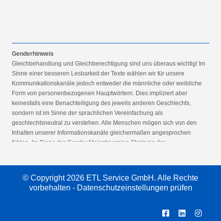
Genderhinweis
Gleichbehandlung und Gleichberechtigung sind uns überaus wichtig! Im
Sinne einer besseren Lesbarkeit der Texte wählen wir für unsere
Kommunikationskanäle jedoch entweder die männliche oder weibliche
Form von personenbezogenen Hauptwörtern. Dies impliziert aber
keinesfalls eine Benachteiligung des jeweils anderen Geschlechts,
sondern ist im Sinne der sprachlichen Vereinfachung als
geschlechtsneutral zu verstehen. Alle Menschen mögen sich von den
Inhalten unserer Informationskanäle gleichermaßen angesprochen
fühlen. Im Sinne der Gender Mainstreaming-Strategie der
Bundesregierung vertreten wir ausdrücklich eine Politik der
gleichstellungssensiblen Informationsvermittlung.
© Copyright 2026 ETL Service GmbH. Alle Rechte
vorbehalten -
Datenschutzeinstellungen prüfen