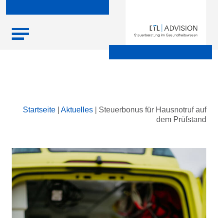
Skip
Startseite
|
Aktuelles
|
Steuerbonus für Hausnotruf auf
to
dem Prüfstand
content