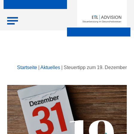
Skip
Startseite
|
Aktuelles
|
Steuertipp zum 19. Dezember
to
content