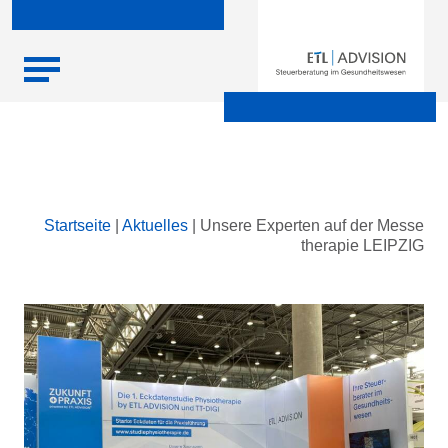
Skip
Startseite
|
Aktuelles
|
Unsere Experten auf der Messe
to
therapie LEIPZIG
content