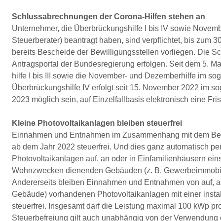
Schlussabrechnungen der Corona-Hilfen stehen an
Unternehmer, die Überbrückungshilfe I bis IV sowie Novembe
Steuerberater) beantragt haben, sind verpflichtet, bis zum
bereits Bescheide der Bewilligungsstellen vorliegen. Die S
Antragsportal der Bundesregierung erfolgen. Seit dem 5. M
hilfe I bis III sowie die November- und Dezemberhilfe im so
Überbrückungshilfe IV erfolgt seit 15. November 2022 im sog
2023 möglich sein, auf Einzelfallbasis elektronisch eine F
Kleine Photovoltaikanlagen bleiben steuerfrei
Einnahmen und Entnahmen im Zusammenhang mit dem Betrie
ab dem Jahr 2022 steuerfrei. Und dies ganz automatisch per G
Photovoltaikanlagen auf, an oder in Einfamilienhäusern ein
Wohnzwecken dienenden Gebäuden (z. B. Gewerbeimmobilie) m
Andererseits bleiben Einnahmen und Entnahmen von auf, an
Gebäude) vorhandenen Photovoltaikanlagen mit einer instal
steuerfrei. Insgesamt darf die Leistung maximal 100 kWp pr
Steuerbefreiung gilt auch unabhängig von der Verwendung d