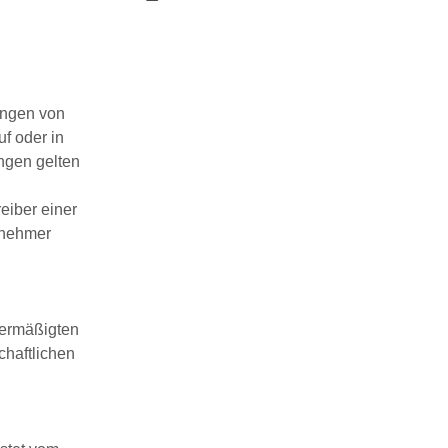
rungen von
f oder in
ngen gelten
eiber einer
rnehmer
 ermäßigten
chaftlichen