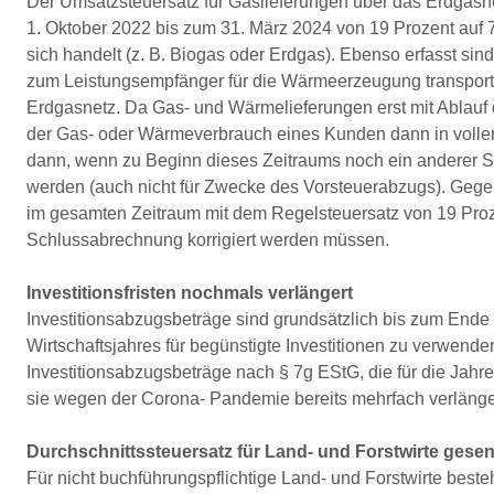
Der Umsatzsteuersatz für Gaslieferungen über das Erdgasn
1. Oktober 2022 bis zum 31. März 2024 von 19 Prozent auf 7
sich handelt (z. B. Biogas oder Erdgas). Ebenso erfasst s
zum Leistungsempfänger für die Wärmeerzeugung transporti
Erdgasnetz. Da Gas- und Wärmelieferungen erst mit Ablauf d
der Gas- oder Wärmeverbrauch eines Kunden dann in vollem
dann, wenn zu Beginn dieses Zeitraums noch ein anderer St
werden (auch nicht für Zwecke des Vorsteuerabzugs). Geg
im gesamten Zeitraum mit dem Regelsteuersatz von 19 Proz
Schlussabrechnung korrigiert werden müssen.
Investitionsfristen nochmals verlängert
Investitionsabzugsbeträge sind grundsätzlich bis zum Ende 
Wirtschaftsjahres für begünstigte Investitionen zu verwende
Investitionsabzugsbeträge nach § 7g EStG, die für die Jahr
sie wegen der Corona- Pandemie bereits mehrfach verlänge
Durchschnittssteuersatz für Land- und Forstwirte gesen
Für nicht buchführungspflichtige Land- und Forstwirte best