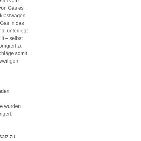
stet vom
 von Gas es
anklastwagen
 Gas in das
d, unterliegt
t – selbst
rigiert zu
chläge somit
weiligen
enden
ise wurden
ngert.
satz zu