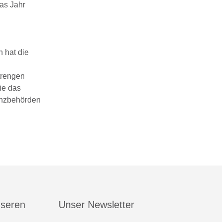
as Jahr
 hat die
trengen
ie das
anzbehörden
nseren
Unser Newsletter