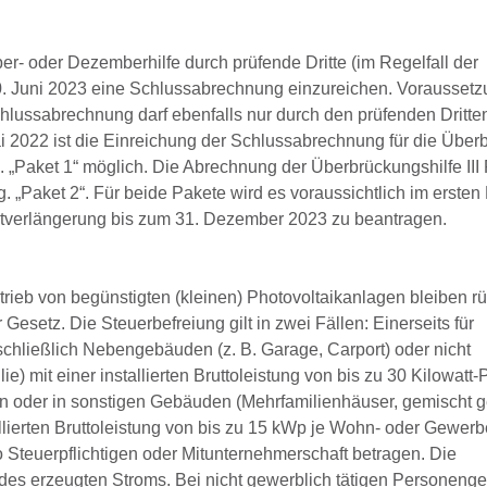
r- oder Dezemberhilfe durch prüfende Dritte (im Regelfall der
 30. Juni 2023 eine Schlussabrechnung einzureichen. Voraussetzu
chlussabrechnung darf ebenfalls nur durch den prüfenden Dritte
ai 2022 ist die Einreichung der Schlussabrechnung für die Über
g. „Paket 1“ möglich. Die Abrechnung der Überbrückungshilfe III
. „Paket 2“. Für beide Pakete wird es voraussichtlich im ersten
ristverlängerung bis zum 31. Dezember 2023 zu beantragen.
b von begünstigten (kleinen) Photovoltaikanlagen bleiben r
esetz. Die Steuerbefreiung gilt in zwei Fällen: Einerseits für
schließlich Nebengebäuden (z. B. Garage, Carport) oder nicht
it einer installierten Bruttoleistung von bis zu 30 Kilowatt-
 oder in sonstigen Gebäuden (Mehrfamilienhäuser, gemischt g
lierten Bruttoleistung von bis zu 15 kWp je Wohn- oder Gewerb
o Steuerpflichtigen oder Mitunternehmerschaft betragen. Die
es erzeugten Stroms. Bei nicht gewerblich tätigen Personenge