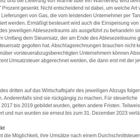
etz und die Lieferung von Wärme über ein Wärmenetz wird befri
 Prozent gesenkt. Nicht entscheidend ist dabei, um welche Art
ind Lieferungen von Gas, die vom leistenden Unternehmer per T
ert werden. Ermäßigt besteuert wird auch die Einspeisung von
es jeweiligen Ablesezeitraums als ausgeführt zu behandeln sin
 Umfang dem Steuersatz, der am Ende des Ablesezeitraums gil
euersatz gegolten hat. Abschlagsrechnungen brauchen nicht kor
enüber vorsteuerabzugsberechtigten Unternehmern können Abs
ent Umsatzsteuer abgerechnet werden, die dann erst mit der je
des dritten auf das Wirtschaftsjahr des jeweiligen Abzugs folg
n. Anderenfalls sind sie rückgängig zu machen. Für steuerliche
e 2017 bis 2019 gebildet wurden, gelten andere Fristen. Teilwe
rt und nun wurden sie erneut bis zum 31. Dezember 2023 verlä
kt
eht die Möglichkeit, ihre Umsätze nach einem Durchschnittsteuer