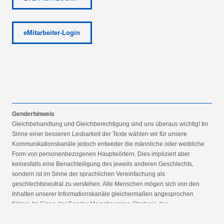
eMitarbeiter-Login
Genderhinweis
Gleichbehandlung und Gleichberechtigung sind uns überaus wichtig! Im
Sinne einer besseren Lesbarkeit der Texte wählen wir für unsere
Kommunikationskanäle jedoch entweder die männliche oder weibliche
Form von personenbezogenen Hauptwörtern. Dies impliziert aber
keinesfalls eine Benachteiligung des jeweils anderen Geschlechts,
sondern ist im Sinne der sprachlichen Vereinfachung als
geschlechtsneutral zu verstehen. Alle Menschen mögen sich von den
Inhalten unserer Informationskanäle gleichermaßen angesprochen
fühlen. Im Sinne der Gender Mainstreaming-Strategie der
Bundesregierung vertreten wir ausdrücklich eine Politik der
gleichstellungssensiblen Informationsvermittlung.