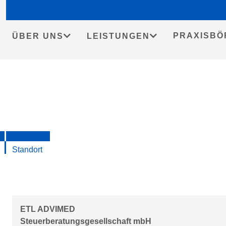
PRAXISBÖ
ÜBER UNS
LEISTUNGEN
Skip
to
content
Standort
ETL ADVIMED
Steuerberatungsgesellschaft mbH