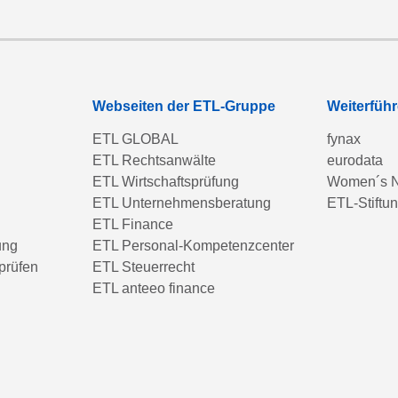
Webseiten der ETL-Gruppe
Weiterfüh
ETL GLOBAL
fynax
ETL Rechtsanwälte
eurodata
ETL Wirtschaftsprüfung
Women´s N
ETL Unternehmensberatung
ETL-Stiftu
ETL Finance
ung
ETL Personal-Kompetenzcenter
prüfen
ETL Steuerrecht
ETL anteeo finance